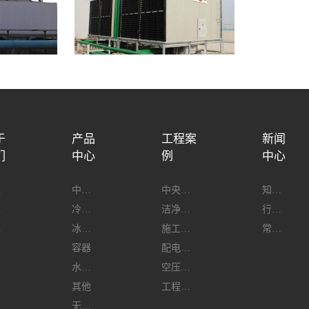
于
产品
工程案
新闻
们
中心
例
中心
介
中央空调
中央空调工程
知明新闻
誉
冷水机
洁净车间工程
行业动态
程
冰蓄冷
施工现场
常见问题
容器
配电工程
水热源泵
空压工程
其他
工程案例
无尘车间